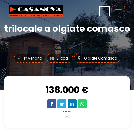
IT
Toggle
navigat
trilocale a olgiate comasco
In vendita
3 locali
Olgiate Comasco
138.000 €