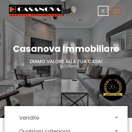
IT
Toggle
navigat
Casanova Immobiliare
DIAMO VALORE ALLA TUA CASA!