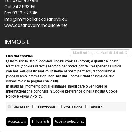
Tel.
0332 427816
Cel.
342 5931151
Fax 0332 427816
info@immobiliarecasanova.eu
www.casanovaimmobiliare.net
IMMOBILI
Vendite
Mantieni impostazioni di default X
Uso dei cookies
Questo sito fa uso di cookies. I nostri cookies (propri) e quelli dei nostri
Affitti
Partners (cookies di terzi) servono per poterti offrire un'esperienza unica
Immobili commerciali
con noi. Per questo motivo, insieme ai nostri partners, raccogliamo e
processiamo informazioni non sensibili (come l'identificatore del tuo
Capannoni
dispositivo o le pagine che visiti).
In qualsiasi momento potrai eliminare, modificare o verificare le
informazioni che condividi in
Cookie preference
o nella nostra
Cookie
Policy
e
Privacy Policy
.
Necessari
Funzionali
Profilazione
Analitici
Casanova Immobiliare
• P.IVA 02953250137
Accetta tutti
Rifiuta tutti
Accetta selezionati
Privacy Policy
•
Revoca consensi
• Powered by
miogest.com