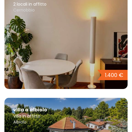
2 locali in affitto
Cernobbio
1.400 €
villa a albiolo
Villa in affitto
Albiolo