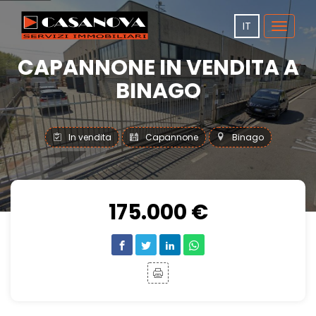
IT
Toggle
navigat
CAPANNONE IN VENDITA A
BINAGO
In vendita
Capannone
Binago
175.000 €