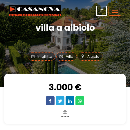
IT
Toggle
navigat
villa a albiolo
In affitto
Villa
Albiolo
3.000 €