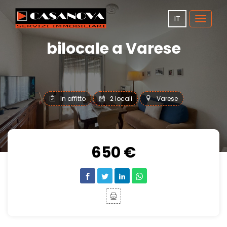
IT
Toggle
navigat
bilocale a Varese
In affitto
2 locali
Varese
650 €