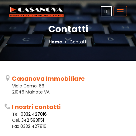
IT
Toggle
navigat
Contatti
Home
Contatti
Casanova Immobiliare
Viale Como, 66
21046 Malnate VA
I nostri contatti
Tel.
0332 427816
Cel.
342 5931151
Fax 0332 427816